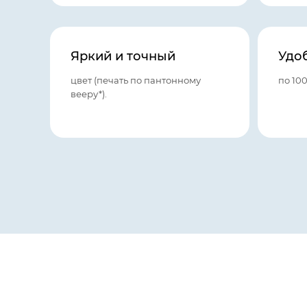
Яркий и точный
Удо
цвет (печать по пантонному
по 10
вееру*).