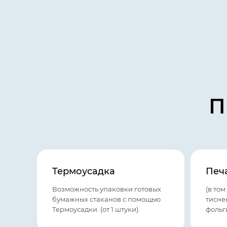
П
Термоусадка
Печа
Возможность упаковки готовых
(в том
бумажных стаканов с помощью
тисне
Термоусадки. (от 1 штуки).
фольг