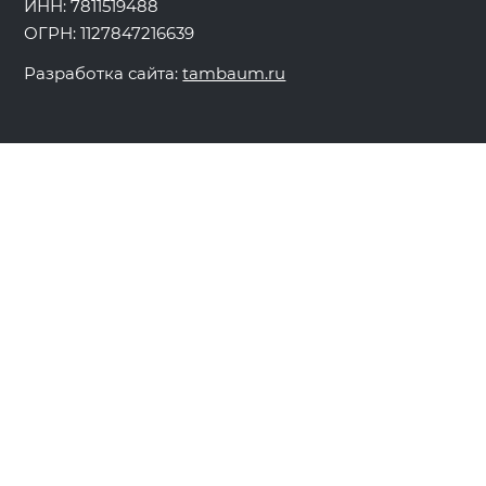
ИНН: 7811519488
ОГРН: 1127847216639
Разработка сайта:
tambaum.ru