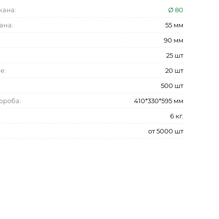
кана:
Ø 80
ана:
55 мм
90 мм
25 шт
бе:
20 шт
500 шт
ороба:
410*330*595 мм
6 кг.
от 5000 шт