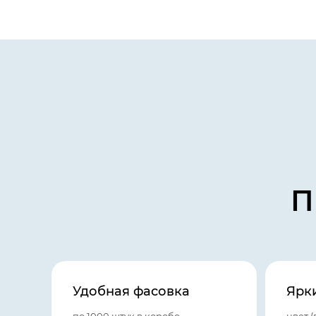
П
Удобная фасовка
Ярк