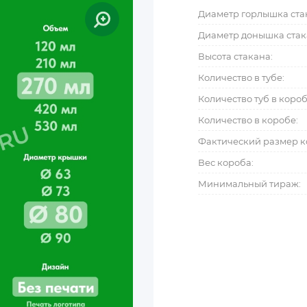
Диаметр горлышка ста
Диаметр донышка стак
Высота стакана:
Количество в тубе:
Количество туб в коро
Количество в коробе:
Фактический размер к
Вес короба:
Минимальный тираж: