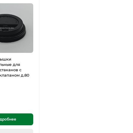
рышки
льные для
стаканов с
клапаном д.80
дробнее