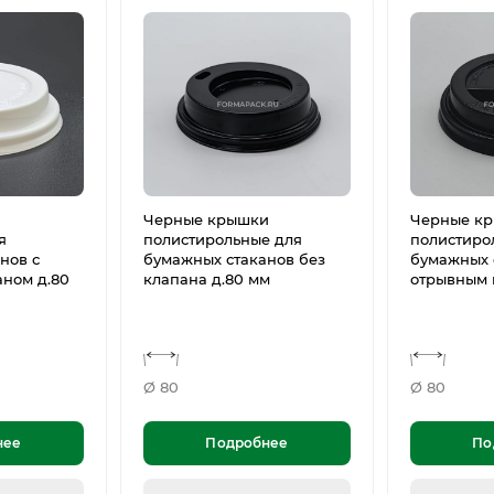
Черные крышки
Черные к
я
полистирольные для
полистиро
нов с
бумажных стаканов без
бумажных 
ном д.80
клапана д.80 мм
отрывным 
Ø 80
Ø 80
нее
Подробнее
По