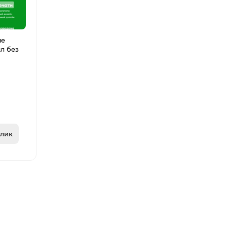
ые
л без
клик