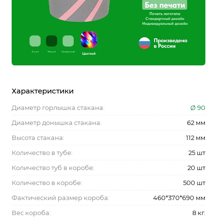
Характеристики
Диаметр горлышка стакана:
Ø 90
Диаметр донышка стакана:
62 мм
Высота стакана:
112 мм
Количество в тубе:
25 шт
Количество туб в коробе:
20 шт
Количество в коробе:
500 шт
Фактический размер короба:
460*370*690 мм
Вес короба:
8 кг.