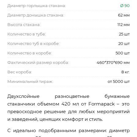
Диаметр горлышка стакана:
Ø 90
Диаметр донышка стакана:
62 мм
Высота стакана:
112 мм
Количество в тубе:
25 шт
Количество туб в коробе:
20 шт
Количество в коробе:
500 шт
Фактический размер короба:
460*370*690 мм
Вес короба:
8 кг.
Минимальный тираж:
от 5000 шт
Двухслойные разноцветные бумажные
стаканчики объемом 420 мл от Formapack – это
превосходное решение для любых мероприятий
и заведений, ценящих комфорт и стиль.
С идеально подобранными размерами: диаметр