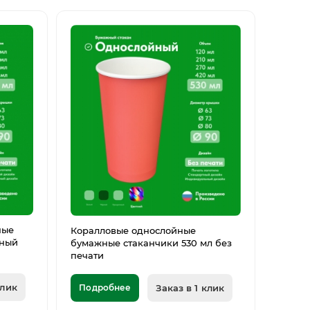
ные
Коралловые однослойные
тный
бумажные стаканчики 530 мл без
печати
клик
Подробнее
Заказ в 1 клик