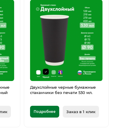
жные
Двухслойные черные бумажные
тный
стаканчики без печати 530 мл.
клик
Подробнее
Заказ в 1 клик