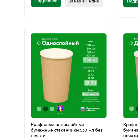
Подробнее
Заказ в 1 клик
Подр
Крафтовые однослойные
Крафт
бумажные стаканчики 530 мл без
бумажн
печати
печати