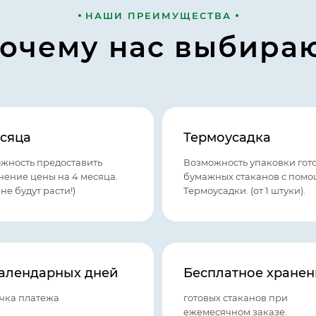
НАШИ ПРЕИМУЩЕСТВА
очему нас выбира
есяца
Термоусадка
жность предоставить
Возможность упаковки гот
нение цены на 4 месяца.
бумажных стаканов с пом
не будут расти!)
Термоусадки. (от 1 штуки).
календарных дней
Бесплатное хранен
чка платежа
готовых стаканов при
ежемесячном заказе.