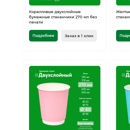
Коралловые двухслойные
Желты
бумажные стаканчики 270 мл без
стакан
печати
Подробнее
Заказ в 1 клик
Подр