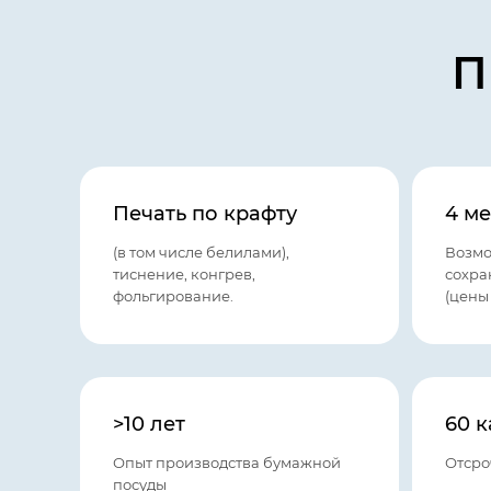
П
Печать по крафту
4 м
(в том числе белилами),
Возмо
тиснение, конгрев,
сохра
фольгирование.
(цены 
>10 лет
60 
Опыт производства бумажной
Отсро
посуды