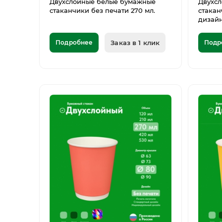
Двухслойные белые бумажные
Двухс
стаканчики без печати 270 мл.
стакан
дизайн
Подробнее
Заказ в 1 клик
Подр